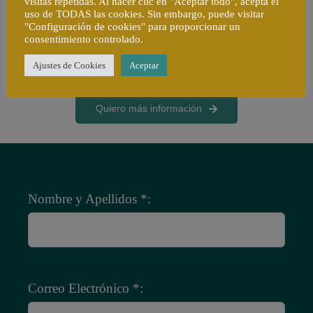
visitas repetidas. Al hacer clic en "Aceptar todo", acepta el
capacidad de generar ingresos para asegurarte vivir una jubilación
uso de TODAS las cookies. Sin embargo, puede visitar
tranquila y justa cuando llegue el momento. Recuerda que pasamos
"Configuración de cookies" para proporcionar un
consentimiento controlado.
casi 1/3 de nuestra vida estando jubilados.
Ajustes de Cookies
Aceptar
Quiero más información
Nombre y Apellidos *:
Correo Electrónico *: