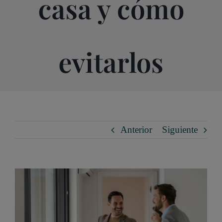
casa y cómo
evitarlos
Anterior
Siguiente
Ver
imagen
más