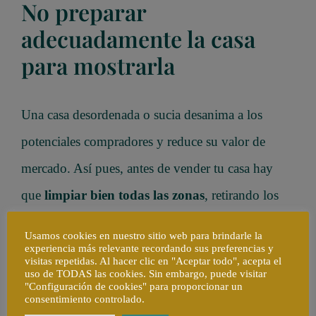
No preparar
adecuadamente la casa
para mostrarla
Una casa desordenada o sucia desanima a los
potenciales compradores y reduce su valor de
mercado. Así pues, antes de vender tu casa hay
que
limpiar bien todas las zonas
, retirando los
objetos personales y reparando los daños visibles.
Usamos cookies en nuestro sitio web para brindarle la
experiencia más relevante recordando sus preferencias y
visitas repetidas. Al hacer clic en "Aceptar todo", acepta el
Una decoración neutral y la organización de los
uso de TODAS las cookies. Sin embargo, puede visitar
"Configuración de cookies" para proporcionar un
muebles puede ayudar a destacar las mejores
consentimiento controlado.