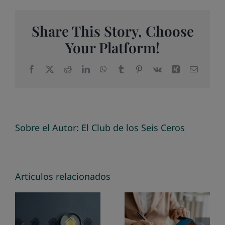
Share This Story, Choose
Your Platform!
Facebook
X
Reddit
LinkedIn
WhatsApp
Tumblr
Pinterest
Vk
Xing
Correo
electrón
Sobre el Autor:
El Club de los Seis Ceros
Encuentra
expertos
Guía
Artículos relacionados
en
completa
valoración
para